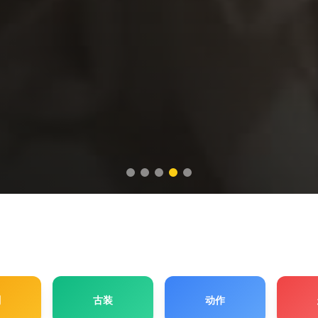
剧
古装
动作