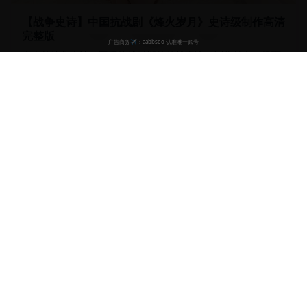
【战争史诗】中国抗战剧《烽火岁月》史诗级制作高清
完整版
宏大的战争史诗，再现抗战时期的英雄事迹。制作精良，场面
震撼，铭记历史。
25.7万
9.3
2024
战争
抗战
英雄
历史
53:30