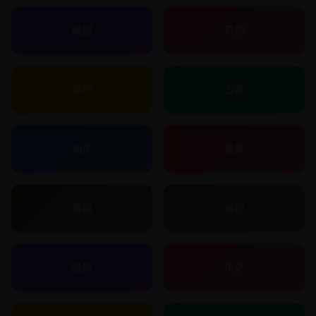
韩剧
日剧
泰剧
古装
动作
悬疑
喜剧
科幻
恐怖
历史