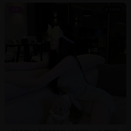
经典
115:45