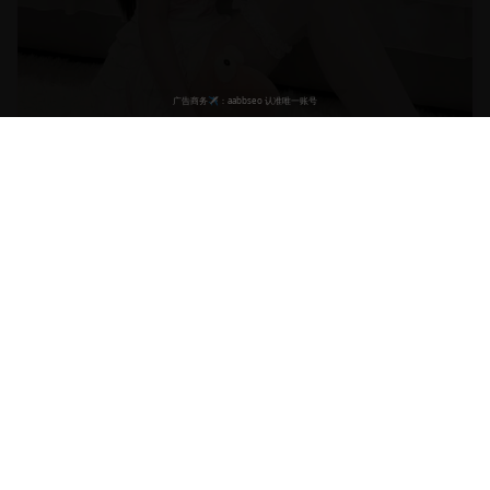
【战争史诗】中国抗战剧《烽火岁月》史诗级制作高清
完整版
宏大的战争史诗，再现抗战时期的英雄事迹。制作精良，场面
震撼，铭记历史。
25.7万
9.3
2024
战争
抗战
英雄
历史
53:30