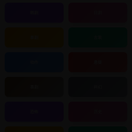
韩剧
日剧
泰剧
古装
动作
悬疑
喜剧
科幻
恐怖
历史