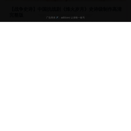
【战争史诗】中国抗战剧《烽火岁月》史诗级制作高清
完整版
宏大的战争史诗，再现抗战时期的英雄事迹。制作精良，场面
震撼，铭记历史。
25.7万
9.3
2024
战争
抗战
英雄
历史
53:30