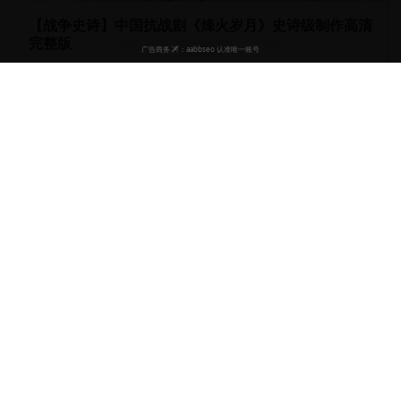
【战争史诗】中国抗战剧《烽火岁月》史诗级制作高清
完整版
宏大的战争史诗，再现抗战时期的英雄事迹。制作精良，场面
震撼，铭记历史。
25.7万
9.3
2024
战争
抗战
英雄
历史
53:30