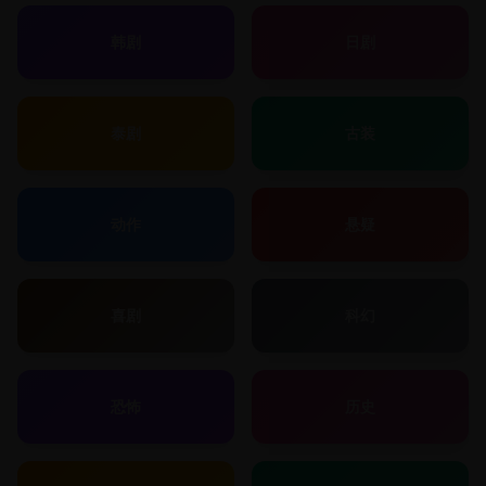
韩剧
日剧
泰剧
古装
动作
悬疑
喜剧
科幻
恐怖
历史